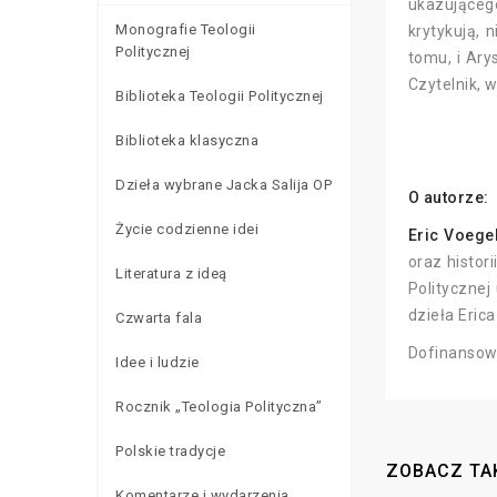
ukazującego
Monografie Teologii
krytykują, 
Politycznej
tomu, i Ary
Czytelnik, 
Biblioteka Teologii Politycznej
Biblioteka klasyczna
Dzieła wybrane Jacka Salija OP
O autorze:
Życie codzienne idei
Eric Voege
oraz histor
Literatura z ideą
Politycznej
dzieła Erica
Czwarta fala
Dofinansowa
Idee i ludzie
Rocznik „Teologia Polityczna”
Polskie tradycje
ZOBACZ TA
Komentarze i wydarzenia