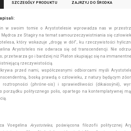
SZCZEGÓŁY PRODUKTU
ZAJRZYJ DO ŚRODKA
apisali:
lin w swoim tomie o Arystotelesie wprowadza nas w przestrze
Mędrca ze Stagiry na temat samourzeczywistniania się człowiek
otelesa, który wskazuje „drogę w dół”, ku rzeczywistości hylicz
elina Arystoteles nie odwraca się od transcendencji. Nie odrzu
lis; przetwarza go i bardziej niż Platon skupiając się na immanent
istniejącą rzeczywistością.
dkrywa przed nami, współczesnymi odbiorcami myśli Arystoteles
nscendentną, boską prawdą o człowieku, z natury będącym zōon po
, roztropności (phróne-sis) i sprawiedliwości (dikaiosýnē), w
 porządku politycznego polis, opartego na kontemplatywnej mądr
cią.
ica Voegelina
Arystoteles
, poświęcona filozofii politycznej A