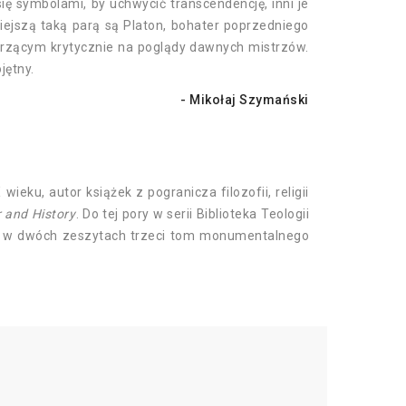
się symbolami, by uchwycić transcendencję, inni je
niejszą taką parą są Platon, bohater poprzedniego
 patrzącym krytycznie na poglądy dawnych mistrzów.
jętny.
- Mikołaj Szymański
wieku, autor książek z pogranicza filozofii, religii
 and History
. Do tej pory w serii Biblioteka Teologii
w dwóch zeszytach trzeci tom monumentalnego