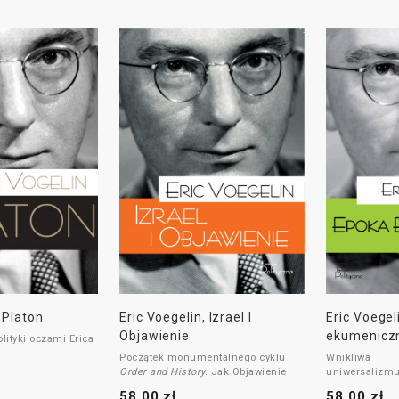
 Platon
Eric Voegelin, Izrael I
Eric Voegel
Objawienie
ekumenicz
olityki oczami Erica
Początek monumentalnego cyklu
Wnikliwa 
Order and History.
Jak Objawienie
uniwersal
zmieniło świat?
rzymskiego i 
58,00 zł
58,00 zł