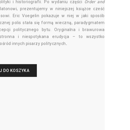
olityki i historiografii. Po wydaniu części
Order and
atonowi, prezentujemy w niniejszej książce cześć
sowi. Eric Voegelin pokazuje w niej w jaki sposób
cznej polis stała się formą wieczną, paradygmatem
ncepcji politycznego bytu. Oryginalna i brawurowa
hstronna i niespotykana erudycja – to wszystko
ośród innych pisarzy politycznych
.
J DO KOSZYKA