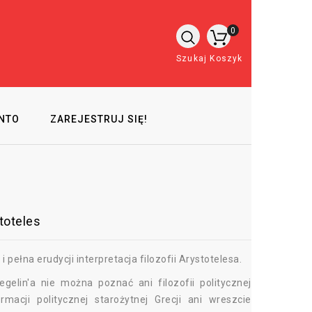
0
Szukaj
Koszyk
NTO
ZAREJESTRUJ SIĘ!
stoteles
i pełna erudycji interpretacja filozofii Arystotelesa.
gelin'a nie można poznać ani filozofii politycznej
ormacji politycznej starożytnej Grecji ani wreszcie