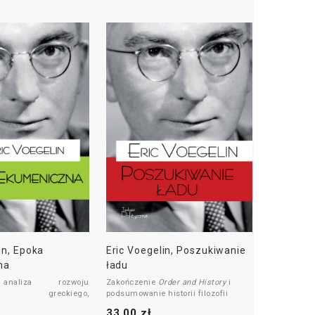
in, Epoka
Eric Voegelin, Poszukiwanie
na
ładu
analiza rozwoju
Zakończenie
Order and History
i
izmu greckiego,
podsumowanie historii filozofii
chrześcijańskiego.
politycznej Zachodu.
33,00 zł