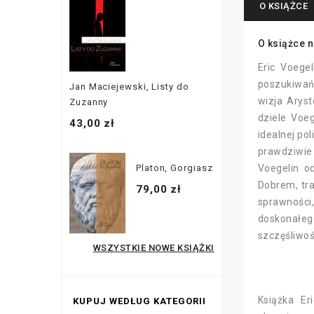
O KSIĄŻCE
O książce n
Eric Voege
poszukiwań 
Jan Maciejewski, Listy do
wizja Aryst
Zuzanny
dziele Voeg
43,00 zł
idealnej po
prawdziwie 
Platon, Gorgiasz
Voegelin o
Dobrem, tra
79,00 zł
sprawności
doskonałego
szczęśliwoś
WSZYSTKIE NOWE KSIĄŻKI
Książka Er
KUPUJ WEDŁUG KATEGORII