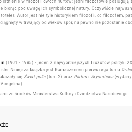
 istnienie w filozofii dwóch nurtów: jedni filozofowie posługują 
nie biorąc pod uwagę ich symbolicznej natury. Oczywiście najważ
stoteles. Autor jest nie tyle historykiem filozofii, co filozofem,
wciągnięty w trwający od wieków spór, na pewno nie pozostanie obo
lin
(1901 - 1985) - jeden z najwybitniejszych filozofów polityki XX 
ii idei. Niniejsza książka jest tłumaczeniem pierwszego tomu
Order
 ukazały się
Świat polis
(tom 2) oraz
Platon
i
Arystoteles
(wydany 
 Voegelina).
no ze środków Ministerstwa Kultury i Dziedzictwa Narodowego.
KŻE