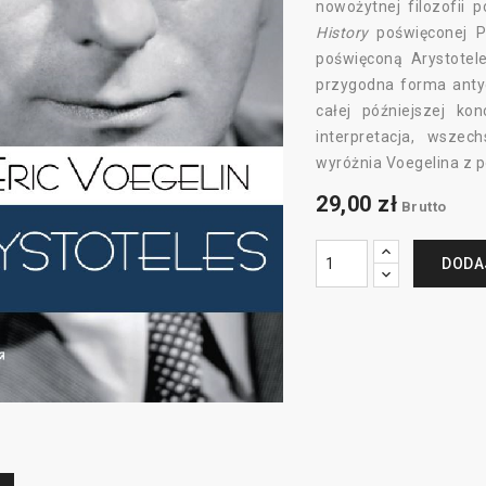
nowożytnej filozofii p
History
poświęconej Pl
poświęconą Arystotele
przygodna forma anty
całej późniejszej ko
interpretacja, wszec
wyróżnia Voegelina z p
29,00 zł
Brutto
DODA