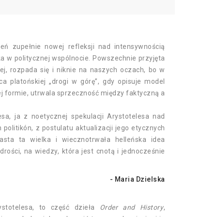
ń zupełnie nowej refleksji nad intensywnością
a w politycznej wspólnocie. Powszechnie przyjęta
nej, rozpada się i niknie na naszych oczach, bo w
ca platońskiej „drogi w górę”, gdy opisuje model
nej formie, utrwala sprzeczność między faktyczną a
a, ja z noetycznej spekulacji Arystotelesa nad
litikón, z postulatu aktualizacji jego etycznych
yrasta ta wielka i wiecznotrwała helleńska idea
ości, na wiedzy, która jest cnotą i jednocześnie
- Maria Dzielska
rystotelesa, to część dzieła
Order and History
,