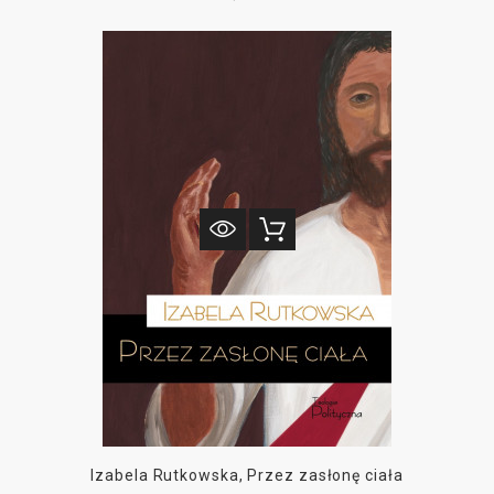
zwykle osobno albo prozę, albo dzieła poetyckie. Obecna antologia łączy
oba te żywioły. Prezentuje utwory napisane na przestrzeni blisko
trzydziestu lat. Reprezentują one szerokie spektrum gatunkowe, w którym,
jak w zwierciadle, można dostrzec zarys wielowymiarowej osobowości ich
Autora.
Czytelnik znajdzie tu eseje, artykuły naukowe i publicystyczne, teksty
prelekcji wygłaszanych podczas konferencji, recenzje wystaw, wstępy do
książek, kazania, notatki, wiersze, poetyckie ekfrazy. Początek i koniec
antologii ujmują, niczym kunsztowne okładki liturgicznego kodeksu, dwa
eseje: „Na początku była kultura” oraz „Absolutna przyszłość kultury”.
Izabela Rutkowska, Przez zasłonę ciała