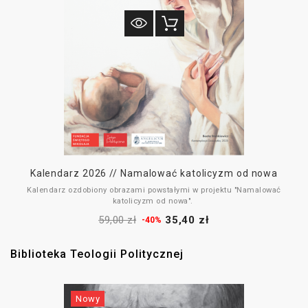
Kalendarz 2026 // Namalować katolicyzm od nowa
Kalendarz ozdobiony obrazami powstałymi w projektu "Namalować
katolicyzm od nowa".
59,00 zł
35,40 zł
Stworzony na nadchodzący rok 2026, wydrukowany na wysokiej jakości
-40%
papierze będzie ozdobą wnętrza i pomocą w planowaniu.
Biblioteka Teologii Politycznej
Nowy