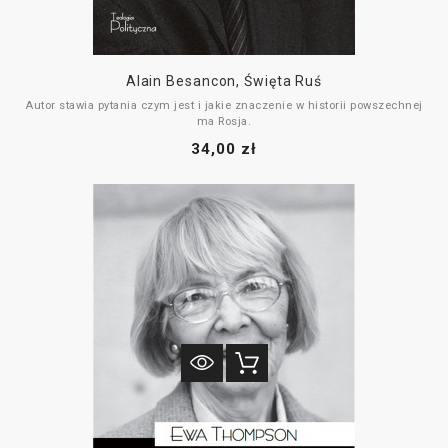
Alain Besancon, Święta Ruś
Autor stawia pytania czym jest i jakie znaczenie w historii powszechnej
ma Rosja.
34,00 zł
Udzielając odpowiedzi na powyższe zagadnienia, Alain Besançon
przedstawia wnikliwe spojrzenie na rosyjską kulturę i politykę.