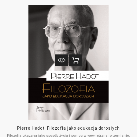
korzenie. Doskonale udokumentowana i przemyślana konstrukcyjnie
praca jest zwieńczeniem wieloletnich badań i refleksji nad relacją między
chrześcijaństwem a kulturą klasyczną. Polemizuje w niej z głośną
koncepcją Adolfa Harncacka, który hellenizację chrześcijaństwa opisywał
jako zafałszowanie istoty Objawienia. Pelikan, przyglądając się w
pierwszym rzędzie myśli Ojców Kapadockich, czyli trzech wybitnych
teologów wczesnochrześcijańskich: Bazylego Wielkiego, Grzegorza z
Nazjanzu i Grzegorza z Nyssy, omawia ich wkład w rozwój
chrześcijańskiej doktryny oraz sposób, w jaki w swoich pismach odnosili
się do dziedzictwa klasycznego.
Pierre Hadot, Filozofia jako edukacja dorosłych
Filozofia ukazana jako sposób życia i pomoc w wewnętrznej przemianie.