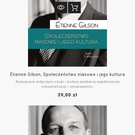
Étienne Gilson, Społeczeństwo masowe i jego kultura
Rozważania dotyczące sztuki i kultury poddanej współczesnej
industrializacji i umasowieniu.
39,00 zł
Społeczeństwo masowe i jego kultura
to zbiór esejów, które Étienne Gilson
przygotowywał w latach sześćdziesiątych na potrzeby publikacji i
wykładów wygłoszonych na uczelniach całego świata. Podstawowe
zagadnienie, które go interesowało, wiązało się z relacją sztuki, a szerzej
kultury z procesami industrializacji, zmieniającymi oblicza społeczeństw
lat sześćdziesiątych na Zachodzie.
W zbiorze tym autor zastanawia się na ile technika, automatyzacja i ich
masowe upowszechnienie może służyć sztuce, pięknu i kulturze, a na ile
staje się zagrożeniem i pułapką. W tym kontekście w szeregu esejów