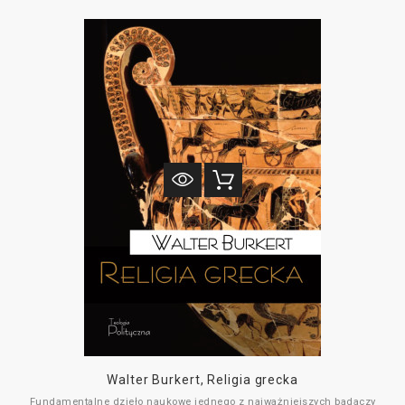
obecnej epoki historycznej. Włoski myśliciel twierdzi, że dzięki analizom
prowadzonym w ramach teologii politycznej i filozofii historii można
dokonać adekwatnego opisu relacji istniejącej między władzą polityczną a
szeroko rozumianą filozofią.
Zdaniem Possentiego nie należy się poddawać w obliczu braku sensu,
dominacji techniki, dekonstrukcji osoby, posthumanizmu czy proroctw o
końcu czasów. Potrzeba nowego początku, gdy chodzi o chrześcijańską
interpretację człowieka i świata. Współczesny kryzys antropocentryzmu
otwiera niespotykane dotąd możliwości połączenia historii z
Transcendencją, aby kroczyć w stronę inkluzywnego humanizmu, który
docenia implikacje historyczno-polityczne Wcielenia i ukazuje potrzebę
badania sensu historii.
__________________________
DOFINANSOWANO ZE ŚRODKÓW MINISTRA KULTURY I DZIEDZICTWA
NARODOWEGO POCHODZĄCYCH Z FUNDUSZU PROMOCJI KULTURY -
PAŃSTWOWEGO FUNDUSZU CELOWEGO
Walter Burkert, Religia grecka
Fundamentalne dzieło naukowe jednego z najważniejszych badaczy