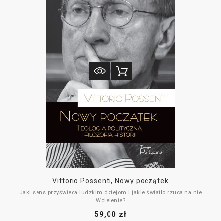
Vittorio Possenti, Nowy początek
Jaki sens przyświeca ludzkim dziejom i jakie światło rzuca na nie
Wcielenie?
59,00 zł
W swojej książce Vittorio Possenti stawia bardzo rzetelną diagnozę