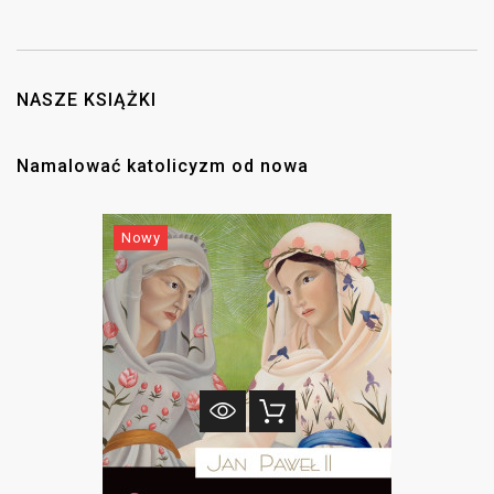
ideowe, na których możemy obserwować spotkanie zamiłowania do
antycznej klarowności zarówno z ujęciem personalistycznym, jak i
polskim romantyzmem. W zbiorze znajdziemy nie tylko słynne
wystąpienia Jana Pawła II, jak to przed zgromadzeniem UNESCO z 1980
roku czy szeroko komentowany List do artystów, ale również mniej znane
NASZE KSIĄŻKI
teksty z lat młodości, listy do redakcji i do przyjaciół oraz nieco dziś
zapomniane homilie, które dowodzą, że sztuka nigdy nie była dla niego
sprawą marginalną czy drugorzędną.
Namalować katolicyzm od nowa
Nowy