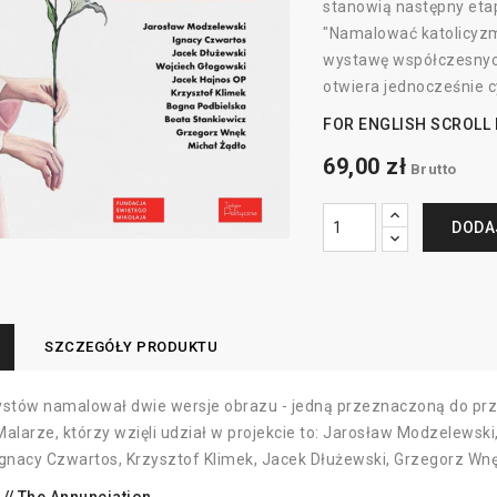
stanowią następny etap
"Namalować katolicyzm
wystawę współczesnych 
otwiera jednocześnie 
FOR ENGLISH SCROLL
69,00 zł
Brutto
DODA
SZCZEGÓŁY PRODUKTU
ystów namalował dwie wersje obrazu - jedną przeznaczoną do prze
Malarze, którzy wzięli udział w projekcie to: Jarosław Modzelewsk
Ignacy Czwartos, Krzysztof Klimek, Jacek Dłużewski, Grzegorz Wnę