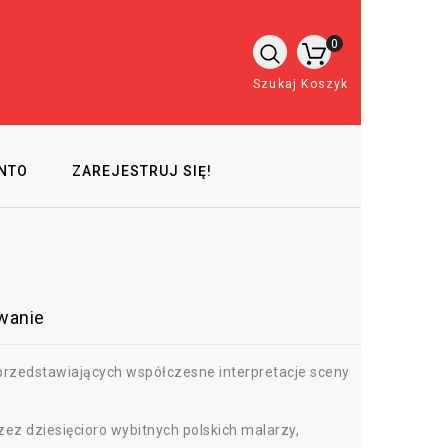
0
Szukaj
Koszyk
NTO
ZAREJESTRUJ SIĘ!
owanie
rzedstawiających współczesne interpretacje sceny
zez dziesięcioro wybitnych polskich malarzy,