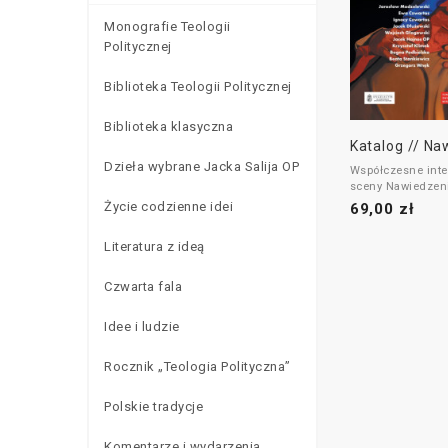
Monografie Teologii
Politycznej
Biblioteka Teologii Politycznej
Biblioteka klasyczna
Katalog // Na
Dzieła wybrane Jacka Salija OP
Współczesne inte
sceny Nawiedzen
Życie codzienne idei
69,00 zł
Dzieła te, wykona
dziesięcioro wybi
malarzy, stanowią
Literatura z ideą
rozpisanego na d
lat projektu "Na
Czwarta fala
od nowa", który 
został przez wys
wizji obrazu Jez
Idee i ludzie
Niniejszy zbiór j
cyklu przedstawi
Rocznik „Teologia Polityczna”
tajemnic Różańca
FOR ENGLISH
Polskie tradycje
Komentarze i wydarzenia