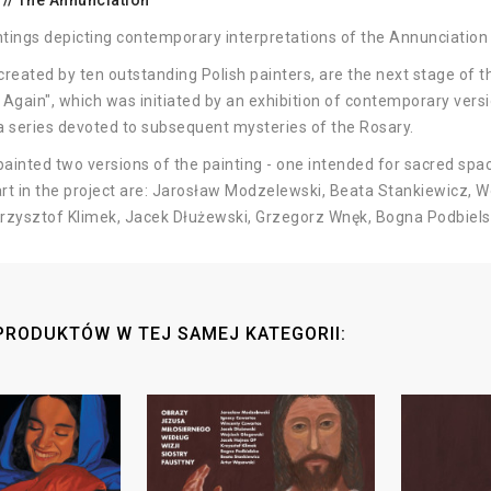
// The Annunciation
tings depicting contemporary interpretations of the Annunciation
created by ten outstanding Polish painters, are the next stage of t
 Again", which was initiated by an exhibition of contemporary versi
a series devoted to subsequent mysteries of the Rosary.
painted two versions of the painting - one intended for sacred spac
rt in the project are: Jarosław Modzelewski, Beata Stankiewicz, W
rzysztof Klimek, Jacek Dłużewski, Grzegorz Wnęk, Bogna Podbiels
PRODUKTÓW W TEJ SAMEJ KATEGORII: