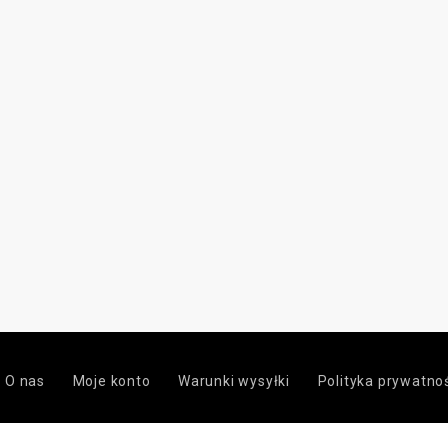
„Przez zasłonę
Beata Stankiewicz oraz Artur
Jezusa w obra
Wąsowski.
Miłosierdzia i
Faustyny Kowa
FOR ENGLISH SCROLL DOWN.
przed nami na
pytanie, dlacze
zakorzenił się 
kultu. Okazuje 
niemal poraża
obraz w kores
objawień młode
zaskakująco gł
stanowi zapros
twarzą w twar
Miłosiernym.
O nas
Moje konto
Warunki wysyłki
Polityka prywatno