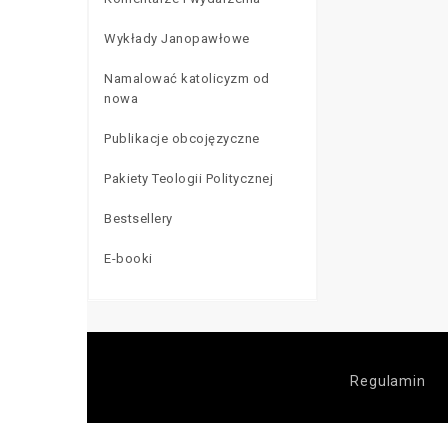
Wykłady Janopawłowe
Namalować katolicyzm od
nowa
Publikacje obcojęzyczne
Pakiety Teologii Politycznej
Bestsellery
E-booki
Regulamin