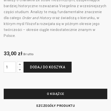
analizy o charakterze ściśle filozoficznym, uzupełniające
bardziej historyczne rozważania Voegelina z wcześniejszych
części studium. Analizy te mają fundamentalne znaczenie
dla całego
Order and History
oraz świadczą o kierunku, w
którym myśl filozofa rozwijała się w późnym okresie jego
twórczości – okresie ciągle niedostatecznie znanym w
Polsce.
33,00 zł
Brutto
DODAJ DO KOSZYKA
O KSIĄŻCE
SZCZEGÓŁY PRODUKTU