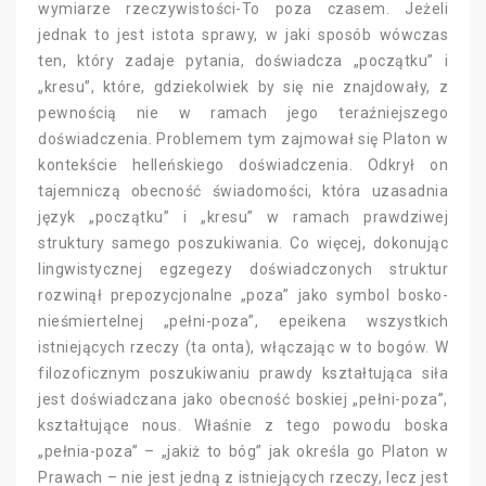
wymiarze rzeczywistości-To poza czasem. Jeżeli
jednak to jest istota sprawy, w jaki sposób wówczas
ten, który zadaje pytania, doświadcza „początku” i
„kresu”, które, gdziekolwiek by się nie znajdowały, z
pewnością nie w ramach jego teraźniejszego
doświadczenia. Problemem tym zajmował się Platon w
kontekście helleńskiego doświadczenia. Odkrył on
tajemniczą obecność świadomości, która uzasadnia
język „początku” i „kresu” w ramach prawdziwej
struktury samego poszukiwania. Co więcej, dokonując
lingwistycznej egzegezy doświadczonych struktur
rozwinął prepozycjonalne „poza” jako symbol bosko-
nieśmiertelnej „pełni-poza”, epeikena wszystkich
istniejących rzeczy (ta onta), włączając w to bogów. W
filozoficznym poszukiwaniu prawdy kształtująca siła
jest doświadczana jako obecność boskiej „pełni-poza”,
kształtujące nous. Właśnie z tego powodu boska
„pełnia-poza” – „jakiż to bóg” jak określa go Platon w
Prawach – nie jest jedną z istniejących rzeczy, lecz jest