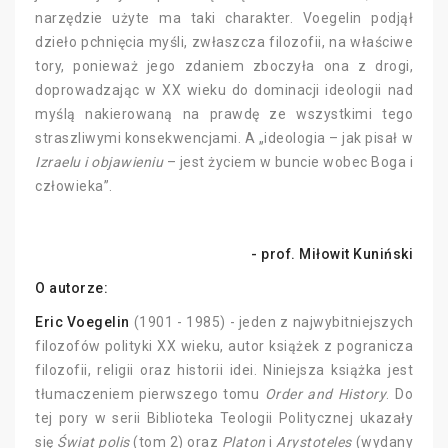
narzędzie użyte ma taki charakter. Voegelin podjął
dzieło pchnięcia myśli, zwłaszcza filozofii, na właściwe
tory, ponieważ jego zdaniem zboczyła ona z drogi,
doprowadzając w XX wieku do dominacji ideologii nad
myślą nakierowaną na prawdę ze wszystkimi tego
straszliwymi konsekwencjami. A „ideologia – jak pisał w
Izraelu i objawieniu
– jest życiem w buncie wobec Boga i
człowieka”.
- prof. Miłowit Kuniński
O autorze:
Eric Voegelin
(1901 - 1985) - jeden z najwybitniejszych
filozofów polityki XX wieku, autor książek z pogranicza
filozofii, religii oraz historii idei. Niniejsza książka jest
tłumaczeniem pierwszego tomu
Order and History
. Do
tej pory w serii Biblioteka Teologii Politycznej ukazały
się
Świat polis
(tom 2) oraz
Platon
i
Arystoteles
(wydany