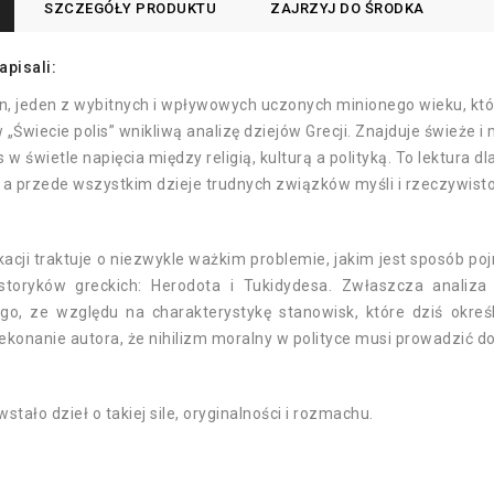
SZCZEGÓŁY PRODUKTU
ZAJRZYJ DO ŚRODKA
apisali:
in, jeden z wybitnych i wpływowych uczonych minionego wieku, któr
 „Świecie polis” wnikliwą analizę dziejów Grecji. Znajduje świeże i
is w świetle napięcia między religią, kulturą a polityką. To lektura
 a przede wszystkim dzieje trudnych związków myśli i rzeczywisto
kacji traktuje o niezwykle ważkim problemie, jakim jest sposób p
istoryków greckich: Herodota i Tukidydesa. Zwłaszcza analiz
ego, ze względu na charakterystykę stanowisk, które dziś okre
ekonanie autora, że nihilizm moralny w polityce musi prowadzić do
stało dzieł o takiej sile, oryginalności i rozmachu.