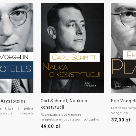
Carl Schmitt, Nauka o
Eric Voegel
, Arystoteles
konstytucji
Platońska wizj
zenikliwa i pełna
Voegelina.
retacja filozofii
Rozważania poświęcone
37,00 zł
najgłębszym podstawom porządku
politycznego.
49,00 zł
a
E.Voegelin'a nie
 ani filozofii
Kultowa pozycja w dorobku Carla
agiryty ani całej