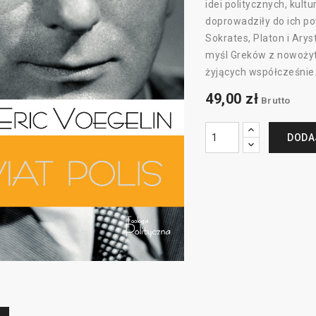
idei politycznych, kult
doprowadziły do ich po
Sokrates, Platon i Arys
myśl Greków z nowożyt
żyjących współcześnie
49,00 zł
Brutto
DODA