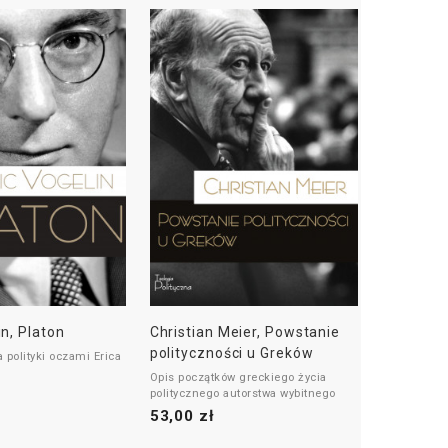
in, Platon
Christian Meier, Powstanie
Alain Be
polityczności u Greków
a polityki oczami Erica
Autor stawia
znaczenie w
Opis początków greckiego życia
ma Rosja.
34,00 zł
politycznego autorstwa wybitnego
niemieckiego historyka.
53,00 zł
Udzielając
zagadnieni
W swojej książce Meier pochyla się
przedstawia