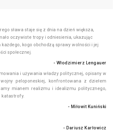
ego sława staje się z dnia na dzień większa,
 mało oczywiste tropy i odniesienia, ukazując
 dla każdego, kogo obchodzą sprawy wolności i jej
ści społecznej.
- Włodzimierz Lengauer
ojmowania i używania władzy politycznej, opisany w
a wojny peloponeskiej, konfrontowana z dziełem
ślamy mianem realizmu i idealizmu politycznego,
 katastrofy.
- Miłowit Kuniński
- Dariusz Karłowicz