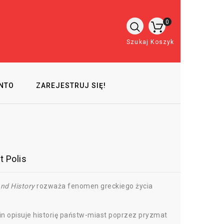
0
Szukaj
Koszyk
NTO
ZAREJESTRUJ SIĘ!
t Polis
nd History
rozważa fenomen greckiego życia
n opisuje historię państw-miast poprzez pryzmat