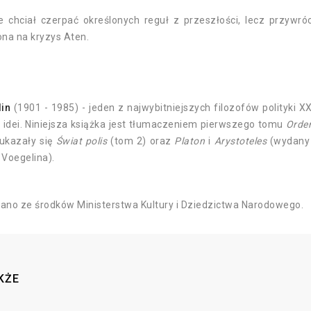
ie chciał czerpać określonych reguł z przeszłości, lecz przyw
tona na kryzys Aten.
lin
(1901 - 1985) - jeden z najwybitniejszych filozofów polityki XX 
ii idei. Niniejsza książka jest tłumaczeniem pierwszego tomu
Order
 ukazały się
Świat polis
(tom 2) oraz
Platon
i
Arystoteles
(wydany 
 Voegelina).
no ze środków Ministerstwa Kultury i Dziedzictwa Narodowego.
KŻE