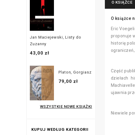
O KSIĄŻCE
O książce n
Eric Voegel
proponuje w
Jan Maciejewski, Listy do
historię pol
Zuzanny
ograniczeń,
43,00 zł
Część publi
Platon, Gorgiasz
dziełach h
79,00 zł
Machiavell
ujawnia prz
WSZYSTKIE NOWE KSIĄŻKI
Niewiele pow
KUPUJ WEDŁUG KATEGORII