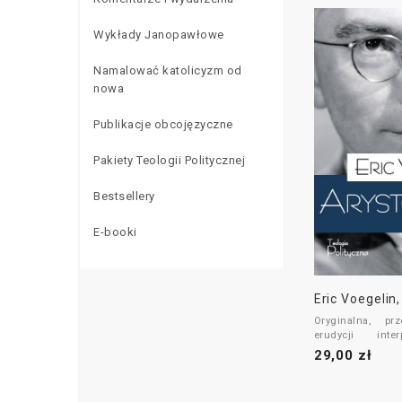
Wykłady Janopawłowe
Namalować katolicyzm od
nowa
Publikacje obcojęzyczne
Pakiety Teologii Politycznej
Bestsellery
E-booki
Eric Voegelin
Oryginalna, pr
erudycji interp
Arystotelesa.
29,00 zł
Bez
Arystoteles
można poznać
politycznej St