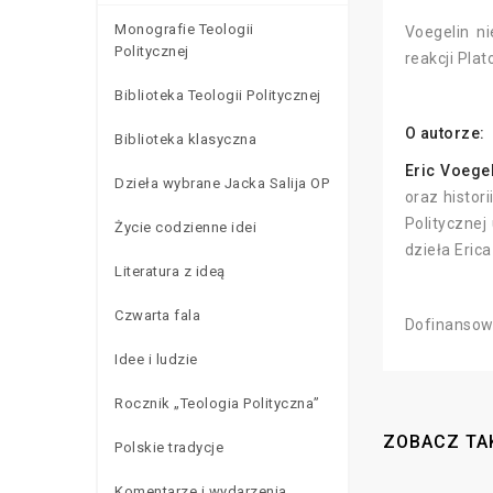
Monografie Teologii
Voegelin n
Politycznej
reakcji Pla
Biblioteka Teologii Politycznej
O autorze:
Biblioteka klasyczna
Eric Voege
Dzieła wybrane Jacka Salija OP
oraz histor
Politycznej
Życie codzienne idei
dzieła Erica
Literatura z ideą
Czwarta fala
Dofinansowa
Idee i ludzie
Rocznik „Teologia Polityczna”
ZOBACZ TA
Polskie tradycje
Komentarze i wydarzenia