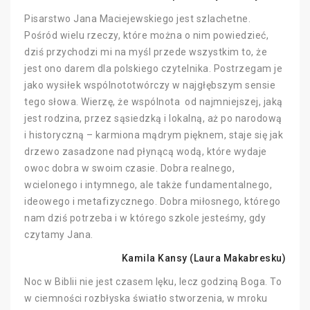
Pisarstwo Jana Maciejewskiego jest szlachetne.
Pośród wielu rzeczy, które można o nim powiedzieć,
dziś przychodzi mi na myśl przede wszystkim to, że
jest ono darem dla polskiego czytelnika. Postrzegam je
jako wysiłek wspólnototwórczy w najgłębszym sensie
tego słowa. Wierzę, że wspólnota od najmniejszej, jaką
jest rodzina, przez sąsiedzką i lokalną, aż po narodową
i historyczną – karmiona mądrym pięknem, staje się jak
drzewo zasadzone nad płynącą wodą, które wydaje
owoc dobra w swoim czasie. Dobra realnego,
wcielonego i intymnego, ale także fundamentalnego,
ideowego i metafizycznego. Dobra miłosnego, którego
nam dziś potrzeba i w którego szkole jesteśmy, gdy
czytamy Jana.
Kamila Kansy (Laura Makabresku)
Noc w Biblii nie jest czasem lęku, lecz godziną Boga. To
w ciemności rozbłyska światło stworzenia, w mroku