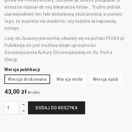
głowę dla młodej kobiety. Spotykał ją, śledził, podglądał, a
wreszcie napisał do niej kilkanaście listów... Trudno jednak
usprawiedliwić ten fakt dodatkową okolicznością w postaci
tego, że zupełnie nie wiadomo, czy kobieta ta naprawdę
istnieje.
Listy do Zuzanny
pierwotnie ukazały się na portalu PCH24.pl.
Publikacja ich jest możliwa dzięki uprzejmości
Stowarzyszenia Kultury Chrześcijańskiej im. Ks. Piotra
Skargi.
Wersja publikacji
Wersja drukowana
Wersja mobi
Wersja epub
43,00 zł
Brutto
DODAJ DO KOSZYKA