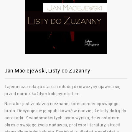
Jan Maciejewski, Listy do Zuzanny
Tajemnicza relacja starca i młodej dziewczyny ujawnia się
przed nami z każdym kolejnym listem.
Narrator jest znalazcą nieznanej korespondencji swojego
brata. Decyduje się ją opublikować w nadziei, że listy dotrą do
adresatki. Z wiadomości tych jasno wynika, że w ostatnim
okresie swojego życia nadawca, profesor literatury, stracił