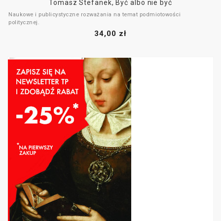
Tomasz Stefanek, Być albo nie być
Naukowe i publicystyczne rozważania na temat podmiotowości
politycznej.
34,00 zł
Książka stanowi zbiór tekstów pisanych na przestrzeni kilku lat. Łączące
je zagadnienie autor rozpatruje w odniesieniu do sytuacji, w jakiej Polska
znalazła się po 1989 roku.