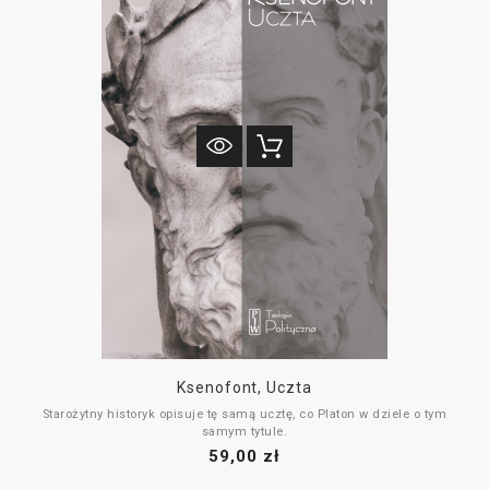
Ksenofont, Uczta
Starożytny historyk opisuje tę samą ucztę, co Platon w dziele o tym
samym tytule.
59,00 zł
Utwór ten reprezentuje również dialog sokratyczny, którego ramy
zdecydowanie przekracza z właściwym dla Ksenofonta przejawem