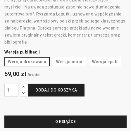
Politycznej opracowuje na nowo dzieła starożytnych
myślicieli. Na uwagę zasługuje zupełnie nowe tłumaczenie
autorstwa prof. Ryszarda Legutki, uznawane współcześnie
za najbardziej wartościowy polski przekład tego klasycznego
dialogu Platona. Oprócz samego przekładu nowe wydanie
zawiera oryginalny tekst grecki, komentarz tłumacza oraz
bibliografię.
Wersja publikacji
Wersja drukowana
Wersja mobi
Wersja epub
59,00 zł
Brutto
DODAJ DO KOSZYKA
O KSIĄŻCE