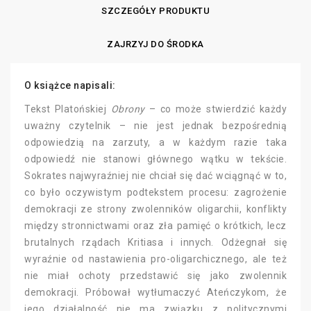
SZCZEGÓŁY PRODUKTU
ZAJRZYJ DO ŚRODKA
O książce napisali:
Tekst Platońskiej
Obrony
– co może stwierdzić każdy
uważny czytelnik – nie jest jednak bezpośrednią
odpowiedzią na zarzuty, a w każdym razie taka
odpowiedź nie stanowi głównego wątku w tekście.
Sokrates najwyraźniej nie chciał się dać wciągnąć w to,
co było oczywistym podtekstem procesu: zagrożenie
demokracji ze strony zwolenników oligarchii, konflikty
między stronnictwami oraz zła pamięć o krótkich, lecz
brutalnych rządach Kritiasa i innych. Odżegnał się
wyraźnie od nastawienia pro-oligarchicznego, ale też
nie miał ochoty przedstawić się jako zwolennik
demokracji. Próbował wytłumaczyć Ateńczykom, że
jego działalność nie ma związku z politycznymi