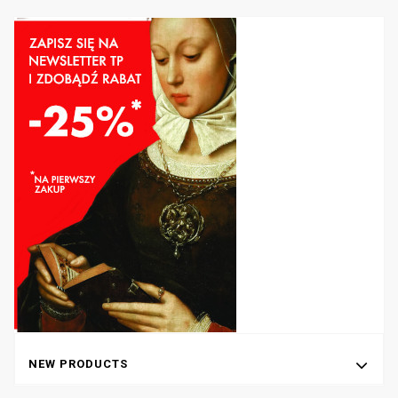
twórczej kreatywności i zamiłowaniem do literackiego nowatorstwa.
Uczta
bowiem łączy w sobie powagę dialogu filozoficznego ze specyficzną
formą zabawy właściwej dla greckiego sympozjonu jako widowiska
przeznaczonego dla wąskiej grupy osób. W jej treści odnajdujemy
zarówno rozważania dotyczące miłości, przyjaźni czy aktualnej sytuacji
społecznej w Atenach, jak i scenki artystyczne o charakterze muzyczno-
tanecznym przeplatane swobodnymi żartami sympozjastów.
NEW PRODUCTS