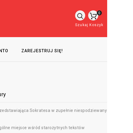
0
Szukaj
Koszyk
NTO
ZAREJESTRUJ SIĘ!
ury
zedstawiająca Sokratesa w zupełnie niespodziewany
ólne miejsce wśród starożytnych tekstów