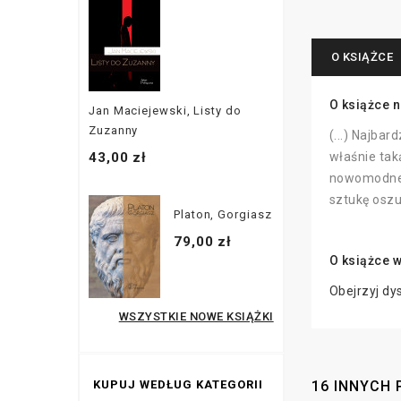
O KSIĄŻCE
O książce n
Jan Maciejewski, Listy do
Zuzanny
(...) Najba
43,00 zł
właśnie tak
nowomodne t
sztukę osz
Platon, Gorgiasz
79,00 zł
O książce 
Obejrzyj dy
WSZYSTKIE NOWE KSIĄŻKI
KUPUJ WEDŁUG KATEGORII
16 INNYCH 