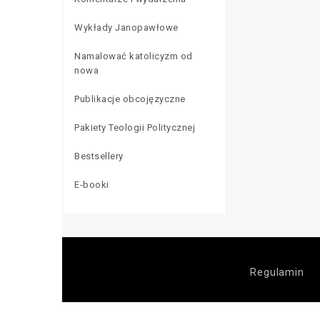
dialog sokratyczn
zdecydowanie prz
Wykłady Janopawłowe
właściwym dla K
przejawem twórcz
zamiłowaniem do 
Namalować katolicyzm od
nowatorstwa.
Ucz
nowa
sobie powagę dia
ze specyficzną f
Publikacje obcojęzyczne
właściwej dla gr
jako widowiska p
wąskiej grupy osó
Pakiety Teologii Politycznej
odnajdujemy zar
dotyczące miłości
Bestsellery
aktualnej sytuacj
Atenach, jak i sc
charakterze muz
E-booki
przeplatane swob
sympozjastów.
Regulamin