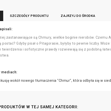
SZCZEGÓŁY PRODUKTU
ZAJRZYJ DO ŚRODKA
apisali:
rdziej zastanawiające są Chmury, wielkie boginie nierobów. Czemu 
ą postać? Gdyby pisał o Pitagorasie, byłyby to pewnie liczby. Moż
wierdzenia i sofistyczne prawdy rozwiewają się z podobną łatwo
ustwa.
w mediach:
skusję wokół nowego tłumaczenia "Chmur", która odbyła się w siedz
PRODUKTÓW W TEJ SAMEJ KATEGORII: