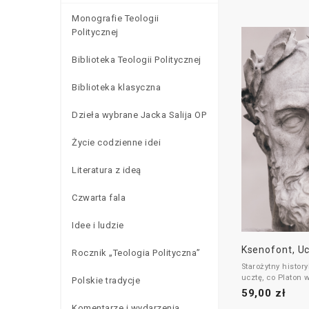
Monografie Teologii
Politycznej
Biblioteka Teologii Politycznej
Biblioteka klasyczna
Dzieła wybrane Jacka Salija OP
Życie codzienne idei
Literatura z ideą
Czwarta fala
Idee i ludzie
Ksenofont, U
Rocznik „Teologia Polityczna”
Starożytny histor
ucztę, co Platon 
Polskie tradycje
samym tytule.
59,00 zł
Utwór ten repreze
Komentarze i wydarzenia