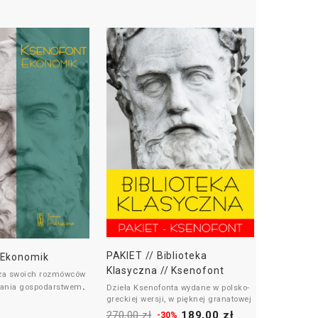
PAKIET // Biblioteka
 Ekonomik
Platon, G
Klasyczna // Ksenofont
cza swoich rozmówców
Dialog pośw
.
zania gospodarstwem
i sprawiedli
Dzieła Ksenofonta wydane w polsko-
greckiej wersji, w pięknej granatowej
79,00 zł
czne Ksenofonta,
„»Wojna i b
oprawie.
270,00 zł
189,00 zł
-30%
ybitniejszych
Eric Voegel