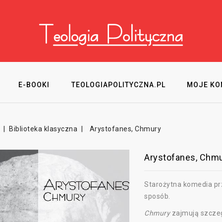
E-BOOKI
TEOLOGIAPOLITYCZNA.PL
MOJE KO
Biblioteka klasyczna
Arystofanes, Chmury
Arystofanes, Chm
Starożytna komedia pr
sposób.
Chmury
zajmują szczeg