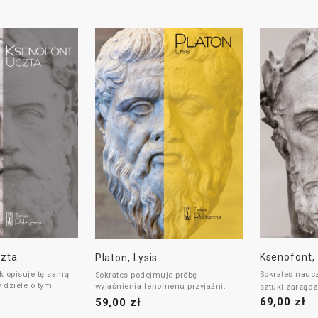
czta
Ksenofont,
Platon, Lysis
yk opisuje tę samą
Sokrates nau
Sokrates podejmuje próbę
w dziele o tym
wyjaśnienia fenomenu przyjaźni.
sztuki zarząd
69,00 zł
59,00 zł
Lysis
, podobnie jak
Jon
zazwyczaj
Pisma sokraty
ntuje również
zaliczany jest do wczesnych
jednego z najw