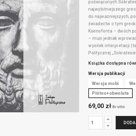
poświęconych Sokrateso
najwybitniejszego gre
do najważniejszych, p
świadectw o tym grecki
Ksenofonta – dwóch po
– musi jednak wprowadz
wysiłek interpretacji (
Politycznej „Sokratesie
Książka dostępna równi
Wersja publikacji
Wersja mobi
We
Płótno+obwoluta
69,00 zł
Brutto
DODA