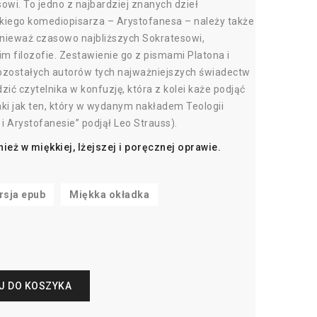
wi. To jedno z najbardziej znanych dzieł
ckiego komediopisarza – Arystofanesa – należy także
onieważ czasowo najbliższych Sokratesowi,
m filozofie. Zestawienie go z pismami Platona i
zostałych autorów tych najważniejszych świadectw
ić czytelnika w konfuzję, która z kolei każe podjąć
taki jak ten, który w wydanym nakładem Teologii
 i Arystofanesie” podjął Leo Strauss).
eż w miękkiej, lżejszej i poręcznej oprawie.
rsja epub
Miękka okładka
J DO KOSZYKA