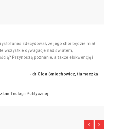
Arystofanes zdecydował, że jego chór będzie miał
e te wszystkie dywagacje nad światem,
ścią? Przynoszą poznanie, a także elokwencję i
- dr Olga Śmiechowicz, tłumaczka
ibie Teologii Politycznej