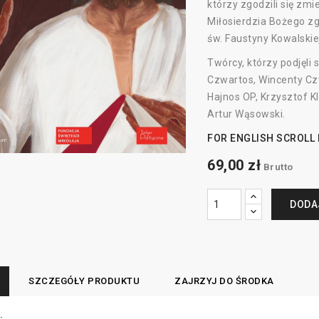
którzy zgodzili się z
Miłosierdzia Bożego z
św. Faustyny Kowalskie
Twórcy, którzy podjęli 
Czwartos, Wincenty Cz
Hajnos OP, Krzysztof K
Artur Wąsowski.
FOR ENGLISH SCROLL
69,00 zł
Brutto
DODA
SZCZEGÓŁY PRODUKTU
ZAJRZYJ DO ŚRODKA