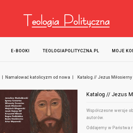
E-BOOKI
TEOLOGIAPOLITYCZNA.PL
MOJE KO
Namalować katolicyzm od nowa
Katalog // Jezus Miłosierny
Katalog // Jezus M
Współczesne wersje o
autorów.
Oddajemy w Państwa ręc