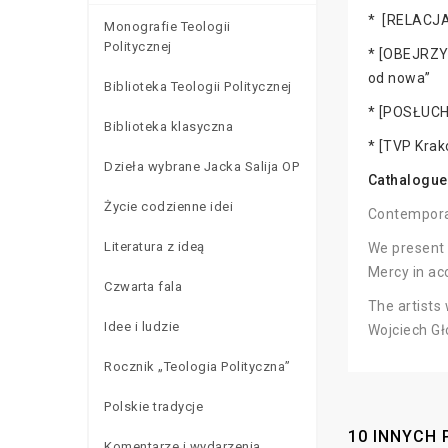
* [RELACJA
Monografie Teologii
Politycznej
* [OBEJRZYJ
od nowa”
Biblioteka Teologii Politycznej
* [POSŁUCHA
Biblioteka klasyczna
* [TVP Kra
Dzieła wybrane Jacka Salija OP
Cathalogue 
Życie codzienne idei
Contemporar
Literatura z ideą
We present 
Mercy in ac
Czwarta fala
The artists
Idee i ludzie
Wojciech Gł
Rocznik „Teologia Polityczna”
Polskie tradycje
10 INNYCH 
Komentarze i wydarzenia