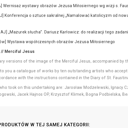
] Wernisaż wystawy obrazów Jezusa Miłosiernego wg wizji s. Fau
] Konferencja o sztuce sakralnej „Namalować katolicyzm od nowa
J] „Mazurek słucha”. Dariusz Karłowicz: do realizacji tego zada
ków] Wystawa współczesnych obrazów Jezusa Miłosiernego
// Merciful Jesus
y versions of the image of the Merciful Jesus, accompanied by t
to you a catalogue of works by ten outstanding artists who accept
cordance with the instructions contained in the Diary of St. Fausti
 who took on this undertaking are: Jarosław Modzelewski, Ignacy 
ogowski, Jacek Hajnos OP, Krzysztof Klimek, Bogna Podbielska, B
PRODUKTÓW W TEJ SAMEJ KATEGORII: