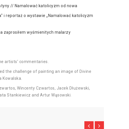
styny // Namalować katolicyzm od nowa
" i reportaż o wystawie „Namalować katolicyzm
nia zaprosiłem wyśmienitych malarzy
he artists’ commentaries.
ed the challenge of painting an image of Divine
na Kowalska.
Czwartos, Wincenty Czwartos, Jacek Dłużewski,
eata Stankiewicz and Artur Wąsowski.