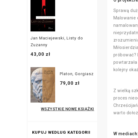
O projekcie
Sprawą dużo
Malowanie o
namalowany
nieprzydatn
Jan Maciejewski, Listy do
zrozumienia
Zuzanny
Miłosierdzi
43,00 zł
próbować? 
powtarzała 
kolejny oka
Platon, Gorgiasz
79,00 zł
Z wielką sz
proces nieo
Chrześcijań
WSZYSTKIE NOWE KSIĄŻKI
warto dołoż
KUPUJ WEDŁUG KATEGORII
W mediach