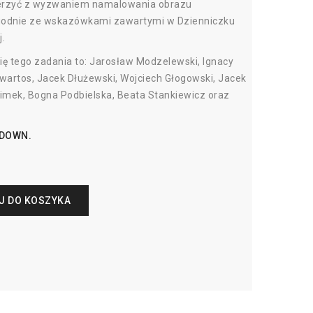
mierzyć z wyzwaniem namalowania obrazu
godnie ze wskazówkami zawartymi w Dzienniczku
j.
się tego zadania to: Jarosław Modzelewski, Ignacy
wartos, Jacek Dłużewski, Wojciech Głogowski, Jacek
limek, Bogna Podbielska, Beata Stankiewicz oraz
 DOWN.
J DO KOSZYKA