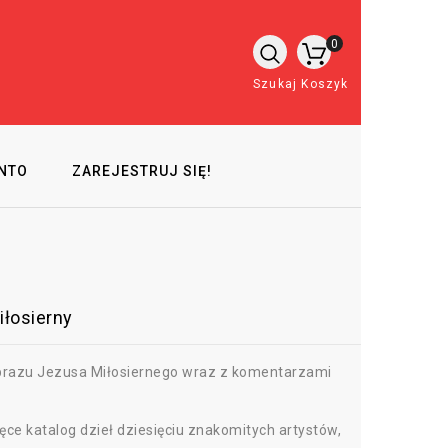
0
Szukaj
Koszyk
NTO
ZAREJESTRUJ SIĘ!
iłosierny
brazu Jezusa Miłosiernego wraz z komentarzami
e katalog dzieł dziesięciu znakomitych artystów,