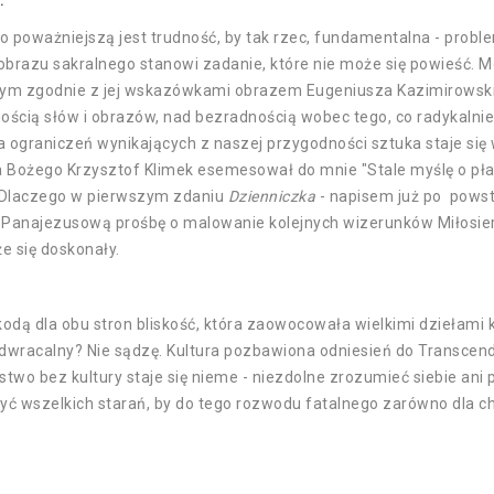
:
 poważniejszą jest trudność, by tak rzec, fundamentalna - proble
brazu sakralnego stanowi zadanie, które nie może się powieść. Mó
m zgodnie z jej wskazówkami obrazem Eugeniusza Kazimirowskieg
ością słów i obrazów, nad bezradnością wobec tego, co radykalni
 ograniczeń wynikających z naszej przygodności sztuka staje się
a Bożego Krzysztof Klimek esemesował do mnie "Stale myślę o pła
Dlaczego w pierwszym zdaniu
Dzienniczka
- napisem już po powst
Panajezusową prośbę o malowanie kolejnych wizerunków Miłosierd
że się doskonały.
kodą dla obu stron bliskość, która zaowocowała wielkimi dziełami k
dwracalny? Nie sądzę. Kultura pozbawiona odniesień do Transcendenc
stwo bez kultury staje się nieme - niezdolne zrozumieć siebie an
yć wszelkich starań, by do tego rozwodu fatalnego zarówno dla chrz
: