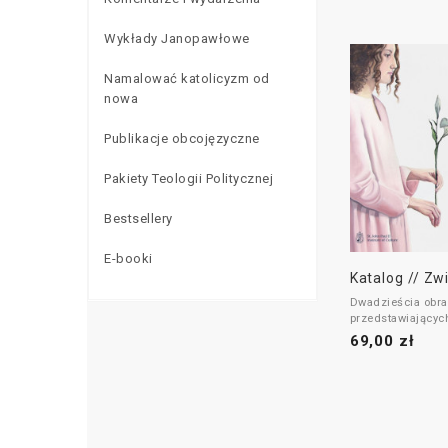
Wykłady Janopawłowe
Namalować katolicyzm od
nowa
Publikacje obcojęzyczne
Pakiety Teologii Politycznej
Bestsellery
E-booki
Katalog // Zw
Dwadzieścia obr
przedstawiającyc
interpretacje sce
69,00 zł
Dzieła te, wykona
dziesięcioro wybi
malarzy, stanowią
rozpisanego na d
lat projektu "Na
od nowa", który 