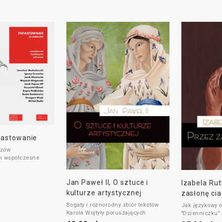
iastowanie
azów
h współczesne
ny Zwiastowania.
ne przez
Jan Paweł II, O sztuce i
Izabela Ru
tnych polskich
kulturze artystycznej
zasłonę cia
 następny etap
wadzieścia jeden
Bogaty i różnorodny zbiór tekstów
Jak językowy 
malować katolicyzm
Karola Wojtyły poruszających
"Dzienniczku" 
zapoczątkowany
zagadnienia sztuki i kultury.
słynne malowi