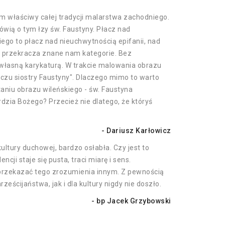
m właściwy całej tradycji malarstwa zachodniego.
wią o tym łzy św. Faustyny. Płacz nad
o to płacz nad nieuchwytnością epifanii, nad
e przekracza znane nam kategorie. Bez
 własną karykaturą. W trakcie malowania obrazu
czu siostry Faustyny". Dlaczego mimo to warto
aniu obrazu wileńskiego - św. Faustyna
zia Bożego? Przecież nie dlatego, że któryś
- Dariusz Karłowicz
ultury duchowej, bardzo osłabła. Czy jest to
ji staje się pusta, traci miarę i sens.
i przekazać tego zrozumienia innym. Z pewnością
eścijaństwa, jak i dla kultury nigdy nie doszło.
- bp Jacek Grzybowski