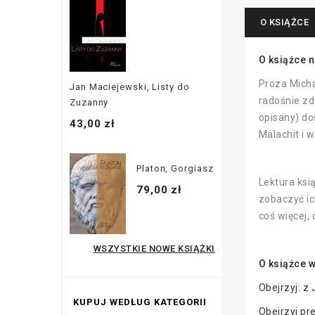
O KSIĄŻCE
O książce n
Proza Micha
Jan Maciejewski, Listy do
radośnie zd
Zuzanny
opisany) do
43,00 zł
Malachit i w
Platon, Gorgiasz
Lektura ksi
79,00 zł
zobaczyć ic
coś więcej,
WSZYSTKIE NOWE KSIĄŻKI
O książce 
Obejrzyj: z
KUPUJ WEDŁUG KATEGORII
Obejrzyj pr