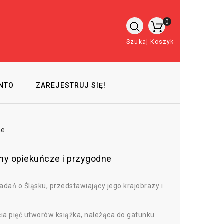
0
Szukaj
Koszyk
NTO
ZAREJESTRUJ SIĘ!
ne
chy opiekuńcze i przygodne
adań o Śląsku, przedstawiający jego krajobrazy i
ia pięć utworów książka, należąca do gatunku