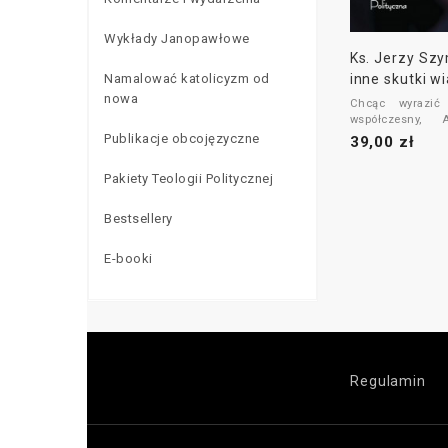
Wykłady Janopawłowe
Ks. Jerzy Szy
inne skutki wi
Namalować katolicyzm od
nowa
Chcąc wyrazić
współczesny,
najróżniejszą for
Publikacje obcojęzyczne
39,00 zł
Wszystkie, choć
siebie nawzaj
Pakiety Teologii Politycznej
tytułowy zachwyt
autor otrzymał 
Bestsellery
ludzi, wydarz
tekstów. Ks. Jerz
również swoim
E-booki
dotyczącymi sp
politycznych, pat
katolickiej ortodok
Regulamin