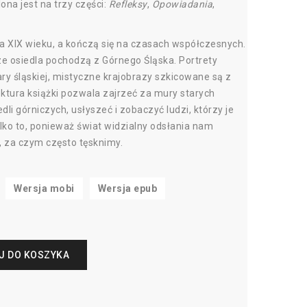
lona jest na trzy części:
Refleksy
,
Opowiadania
,
a XIX wieku, a kończą się na czasach współczesnych.
ze osiedla pochodzą z Górnego Śląska. Portrety
ry śląskiej, mistyczne krajobrazy szkicowane są z
ktura książki pozwala zajrzeć za mury starych
li górniczych, usłyszeć i zobaczyć ludzi, którzy je
ylko to, ponieważ świat widzialny odsłania nam
, za czym często tęsknimy.
Wersja mobi
Wersja epub
J DO KOSZYKA