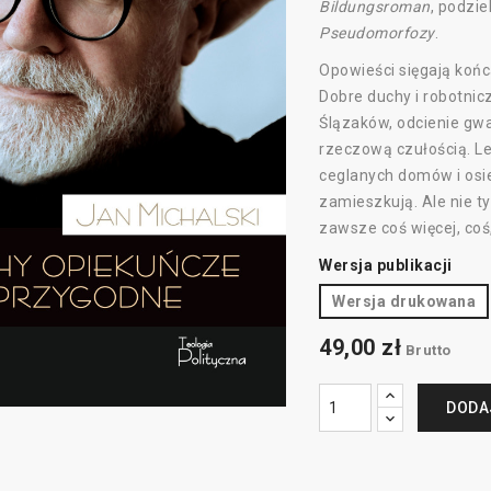
Bildungsroman
, podzie
Pseudomorfozy
.
Opowieści sięgają końc
Dobre duchy i robotnic
Ślązaków, odcienie gwa
rzeczową czułością. Le
ceglanych domów i osied
zamieszkują. Ale nie t
zawsze coś więcej, coś
Wersja publikacji
Wersja drukowana
49,00 zł
Brutto
DODA