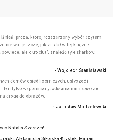
, lśnień, proza, której rozszerzony wybór czytam
e nie wie jeszcze, jak został w tej książce
owiece, ale ciut-ciut”, znaleźć tyle skarbów.
- Wojciech Stanisławski
nych domów osiedli górniczych, usłyszeć i
eż i ten tylko wspominany, odsłania nam zawsze
 na drogę do obrazów.
- Jarosław Modzelewski
wia Natalia Szerszeń
ichalski, Aleksandra Sikorska-Krystek, Marian