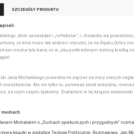
SZCZEGÓŁY PRODUKTU
apisali:
lskiego, zbiór opowiadań i „refleksów”, i, chciałoby się powiedzieć
umiony, że ktoś może tak widzieć i słyszeć, że na Śląsku (który moż
strzec można tyle barw, co w „oku podkreślonym zieloną kredką na p
ęgiel.
ążki Jana Michalskiego pozwoliła mi zajrzeć za mury starych cegla
h mieszkańców. Ale nie tylko to, ponieważ świat widzialny, równi
 coś, za czym często tęsknimy. Znalazłem w tej książce wskazówki
w mediach:
 Janem Michalskim o „Duchach opiekuńczych i przygodnych” rozma
emierę książki w siedzibie Teologii Politycznej. Rozmawiają: Jan M